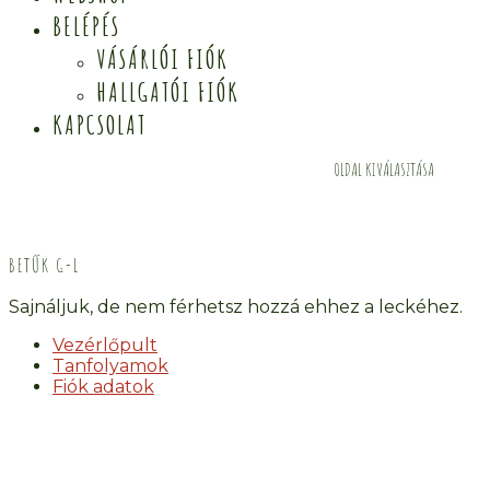
BELÉPÉS
VÁSÁRLÓI FIÓK
HALLGATÓI FIÓK
KAPCSOLAT
OLDAL KIVÁLASZTÁSA
BETŰK G-L
Sajnáljuk, de nem férhetsz hozzá ehhez a leckéhez.
Vezérlőpult
Tanfolyamok
Fiók adatok