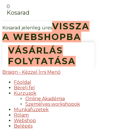
0
Kosarad
VISSZA
Kosarad jelenleg üres
A WEBSHOPBA
VÁSÁRLÁS
FOLYTATÁSA
Brisign - Kézzel Írni Menő
Főoldal
Bérelj fel
Kurzusok
Online Akadémia
Személyes workshopok
Munkafüzetek
Rólam
Webshop
Belépés