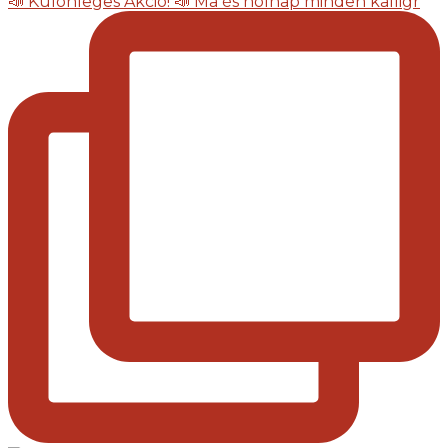
📣 Különleges Akció! 📣 Ma és holnap minden kalligr