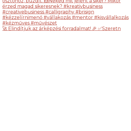
🚀 Elindítjuk az árképzési forradalmat! 🎉 ✅Szeretn