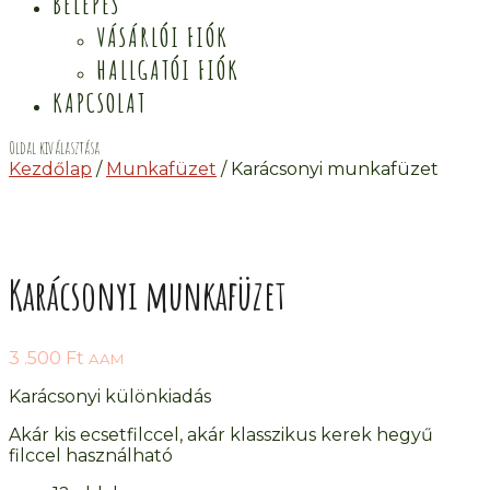
BELÉPÉS
VÁSÁRLÓI FIÓK
HALLGATÓI FIÓK
KAPCSOLAT
Oldal kiválasztása
Kezdőlap
/
Munkafüzet
/ Karácsonyi munkafüzet
Karácsonyi munkafüzet
3 .500
Ft
AAM
Karácsonyi különkiadás
Akár kis ecsetfilccel, akár klasszikus kerek hegyű
filccel használható