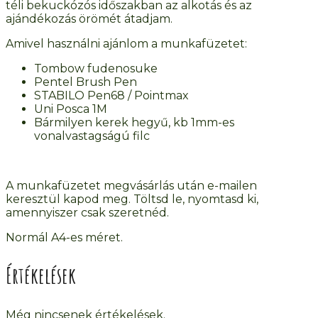
téli bekuckózós időszakban az alkotás és az
ajándékozás örömét átadjam.
Amivel használni ajánlom a munkafüzetet:
Tombow fudenosuke
Pentel Brush Pen
STABILO Pen68 / Pointmax
Uni Posca 1M
Bármilyen kerek hegyű, kb 1mm-es
vonalvastagságú filc
A munkafüzetet megvásárlás után e-mailen
keresztül kapod meg. Töltsd le, nyomtasd ki,
amennyiszer csak szeretnéd.
Normál A4-es méret.
Értékelések
Még nincsenek értékelések.