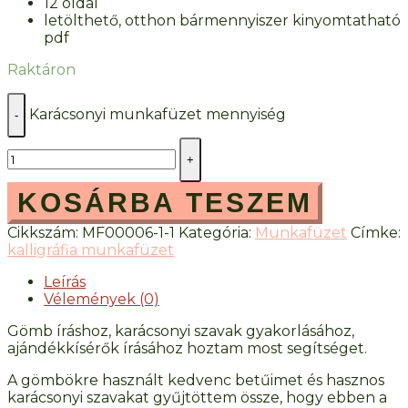
12 oldal
letölthető, otthon bármennyiszer kinyomtatható
pdf
Raktáron
Karácsonyi munkafüzet mennyiség
-
+
KOSÁRBA TESZEM
Cikkszám:
MF00006-1-1
Kategória:
Munkafüzet
Címke:
kalligráfia munkafüzet
Leírás
Vélemények (0)
Gömb íráshoz, karácsonyi szavak gyakorlásához,
ajándékkísérők írásához hoztam most segítséget.
A gömbökre használt kedvenc betűimet és hasznos
karácsonyi szavakat gyűjtöttem össze, hogy ebben a